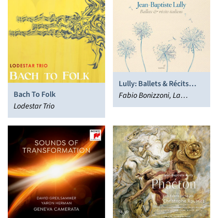
Lully: Ballets & Récits
Bach To Folk
Italiens
Fabio Bonizzoni, La
Lodestar Trio
Risonanza