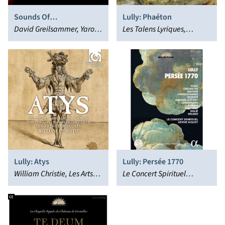
Sounds Of
Lully: Phaéton
Transformation
David Greilsammer, Yaron
Les Talens Lyriques,
Herman, Geneva
Christophe Rousset
Camerata
Lully: Atys
Lully: Persée 1770
William Christie, Les Arts
Le Concert Spirituel
Florissants
Orchestra & Chorus, Hervé
Niquet