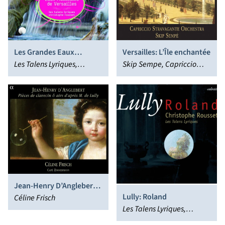
Les Grandes Eaux
Versailles: L’Île enchantée
Musicales de Versailles
Les Talens Lyriques,
Skip Sempe, Capriccio
Christophe Rousset
Stravagante
Jean-Henry D’Anglebert:
Lully: Roland
Pièces de clavecin & airs
Céline Frisch
Les Talens Lyriques,
d’après M. de Lully
Christophe Rousset