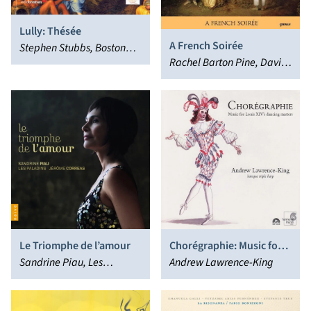
Lully: Thésée
A French Soirée
Stephen Stubbs, Boston
Rachel Barton Pine, David
Early Music Festival
Schrader, John Mark
Chorus, Paul O'Dette
Rozendaal, Trio Settecento
Le Triomphe de l’amour
Chorégraphie: Music for
Sandrine Piau, Les
Louis XIV’s dancing
Andrew Lawrence-King
Paladins, Jerome Correas
masters