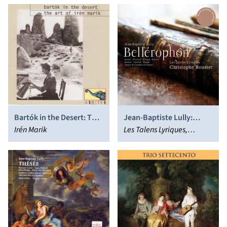
Bartók in the Desert: The
Jean-Baptiste Lully:
Art of Irén Marik
Irén Marik
Bellérophon
Les Talens Lyriques,
Christophe Rousset