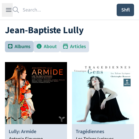
Search
Open sidebar
Shfl
Jean-Baptiste Lully
Albums
About
Articles
Lully: Armide
Tragédiennes